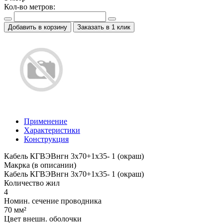
Кол-во метров:
Добавить в корзину
Заказать в 1 клик
Применение
Характеристики
Конструкция
Кабель КГВЭВнгн 3х70+1х35- 1 (окраш)
Макрка (в описании)
Кабель КГВЭВнгн 3х70+1х35- 1 (окраш)
Количество жил
4
Номин. сечение проводника
70 мм²
Цвет внешн. оболочки