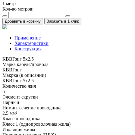
1
метр
Кол-во метров:
Добавить в корзину
Заказать в 1 клик
Применение
Характеристики
Конструкция
КВВГзнг 5х2.5
Марка кабеля/провода
КВВГзнг
Макрка (в описании)
КВВГзнг 5х2.5
Количество жил
5
Элемент скрутки
Парный
Номин. сечение проводника
2.5 мм²
Класс проводника
Класс 1 (однопроволочная жила)
Изоляция жилы
Поливинилхлорид (ПВХ)