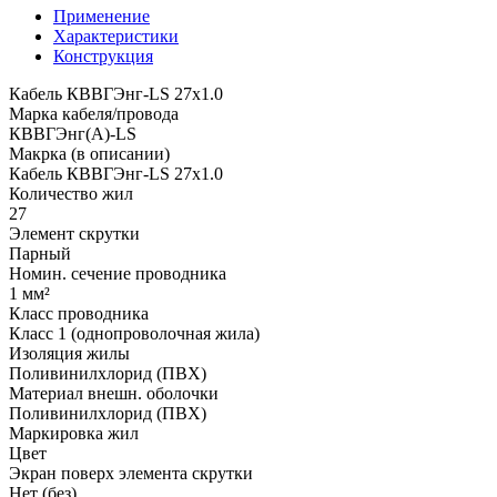
Применение
Характеристики
Конструкция
Кабель КВВГЭнг-LS 27х1.0
Марка кабеля/провода
КВВГЭнг(А)-LS
Макрка (в описании)
Кабель КВВГЭнг-LS 27х1.0
Количество жил
27
Элемент скрутки
Парный
Номин. сечение проводника
1 мм²
Класс проводника
Класс 1 (однопроволочная жила)
Изоляция жилы
Поливинилхлорид (ПВХ)
Материал внешн. оболочки
Поливинилхлорид (ПВХ)
Маркировка жил
Цвет
Экран поверх элемента скрутки
Нет (без)