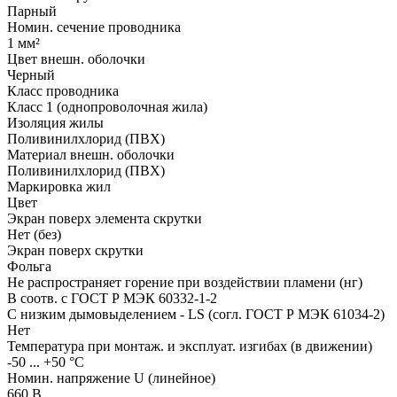
Парный
Номин. сечение проводника
1 мм²
Цвет внешн. оболочки
Черный
Класс проводника
Класс 1 (однопроволочная жила)
Изоляция жилы
Поливинилхлорид (ПВХ)
Материал внешн. оболочки
Поливинилхлорид (ПВХ)
Маркировка жил
Цвет
Экран поверх элемента скрутки
Нет (без)
Экран поверх скрутки
Фольга
Не распространяет горение при воздействии пламени (нг)
В соотв. с ГОСТ Р МЭК 60332-1-2
С низким дымовыделением - LS (согл. ГОСТ Р МЭК 61034-2)
Нет
Температура при монтаж. и эксплуат. изгибах (в движении)
-50 ... +50 °C
Номин. напряжение U (линейное)
660 В