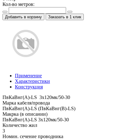
Кол-во метров:
Добавить в корзину
Заказать в 1 клик
Применение
Характеристики
Конструкция
ПвКаВнг(A)-LS 3x120мк/50-30
Марка кабеля/провода
ПвКаВнг(A)-LS (ПвКаВнг(B)-LS)
Макрка (в описании)
ПвКаВнг(A)-LS 3x120мк/50-30
Количество жил
3
Номин. сечение проводника