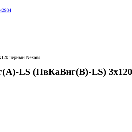
и
2984
x120 черный Nexans
(A)-LS (ПвКаВнг(B)-LS) 3x12