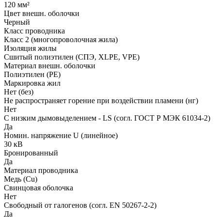
120 мм²
Цвет внешн. оболочки
Черный
Класс проводника
Класс 2 (многопроволочная жила)
Изоляция жилы
Сшитый полиэтилен (СПЭ, XLPE, VPE)
Материал внешн. оболочки
Полиэтилен (PE)
Маркировка жил
Нет (без)
Не распространяет горение при воздействии пламени (нг)
Нет
С низким дымовыделением - LS (согл. ГОСТ Р МЭК 61034-2)
Да
Номин. напряжение U (линейное)
30 кВ
Бронированный
Да
Материал проводника
Медь (Cu)
Свинцовая оболочка
Нет
Свободный от галогенов (согл. EN 50267-2-2)
Да