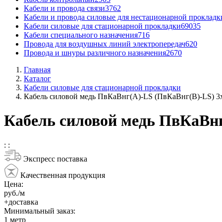
Кабели и провода связи
3762
Кабели и провода силовые для нестационарной прокладк
Кабели силовые для стационарной прокладки
69035
Кабели специального назначения
716
Провода для воздушных линий электропередач
620
Провода и шнуры различного назначения
2670
Главная
Каталог
Кабели силовые для стационарной прокладки
Кабель силовой медь ПвКаВнг(A)-LS (ПвКаВнг(B)-LS) 3
Кабель силовой медь ПвКаВнг
:
:
Экспресс поставка
Качественная продукция
Цена:
руб./м
+доставка
Минимальный заказ:
1
метр