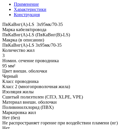
Применение
Характеристики
Конструкция
ПвКаВнг(A)-LS 3x95мк/70-35
Марка кабеля/провода
ПвКаВнг(A)-LS (ПвКаВнг(B)-LS)
Макрка (в описании)
ПвКаВнг(A)-LS 3x95мк/70-35
Количество жил
3
Номин. сечение проводника
95 мм²
Цвет внешн. оболочки
Черный
Класс проводника
Класс 2 (многопроволочная жила)
Изоляция жилы
Сшитый полиэтилен (СПЭ, XLPE, VPE)
Материал внешн. оболочки
Поливинилхлорид (ПВХ)
Маркировка жил
Нет (без)
Не распространяет горение при воздействии пламени (нг)
Нет