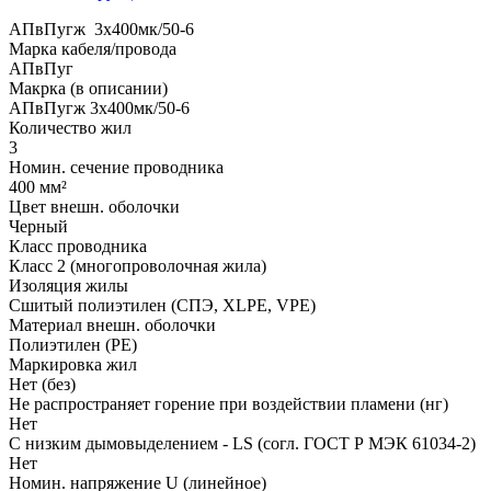
АПвПугж 3x400мк/50-6
Марка кабеля/провода
АПвПуг
Макрка (в описании)
АПвПугж 3x400мк/50-6
Количество жил
3
Номин. сечение проводника
400 мм²
Цвет внешн. оболочки
Черный
Класс проводника
Класс 2 (многопроволочная жила)
Изоляция жилы
Сшитый полиэтилен (СПЭ, XLPE, VPE)
Материал внешн. оболочки
Полиэтилен (PE)
Маркировка жил
Нет (без)
Не распространяет горение при воздействии пламени (нг)
Нет
С низким дымовыделением - LS (согл. ГОСТ Р МЭК 61034-2)
Нет
Номин. напряжение U (линейное)