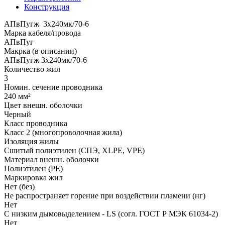
Конструкция
АПвПугж 3x240мк/70-6
Марка кабеля/провода
АПвПуг
Макрка (в описании)
АПвПугж 3x240мк/70-6
Количество жил
3
Номин. сечение проводника
240 мм²
Цвет внешн. оболочки
Черный
Класс проводника
Класс 2 (многопроволочная жила)
Изоляция жилы
Сшитый полиэтилен (СПЭ, XLPE, VPE)
Материал внешн. оболочки
Полиэтилен (PE)
Маркировка жил
Нет (без)
Не распространяет горение при воздействии пламени (нг)
Нет
С низким дымовыделением - LS (согл. ГОСТ Р МЭК 61034-2)
Нет