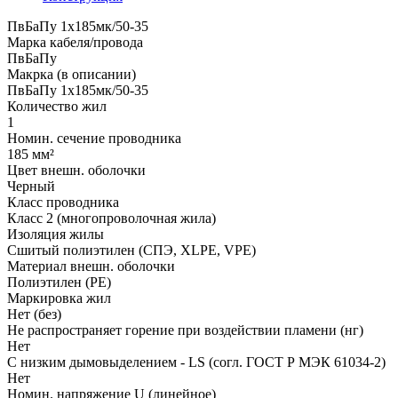
ПвБаПу 1х185мк/50-35
Марка кабеля/провода
ПвБаПу
Макрка (в описании)
ПвБаПу 1х185мк/50-35
Количество жил
1
Номин. сечение проводника
185 мм²
Цвет внешн. оболочки
Черный
Класс проводника
Класс 2 (многопроволочная жила)
Изоляция жилы
Сшитый полиэтилен (СПЭ, XLPE, VPE)
Материал внешн. оболочки
Полиэтилен (PE)
Маркировка жил
Нет (без)
Не распространяет горение при воздействии пламени (нг)
Нет
С низким дымовыделением - LS (согл. ГОСТ Р МЭК 61034-2)
Нет
Номин. напряжение U (линейное)