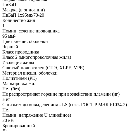
ПвБаП
Макрка (в описании)
ПвБаП 1х95мк/70-20
Количество жил
1
Номин. сечение проводника
95 мм²
Цвет внешн. оболочки
Черный
Класс проводника
Класс 2 (многопроволочная жила)
Изоляция жилы
Сшитый полиэтилен (СПЭ, XLPE, VPE)
Материал внешн. оболочки
Полиэтилен (PE)
Маркировка жил
Нет (без)
Не распространяет горение при воздействии пламени (нг)
Нет
С низким дымовыделением - LS (согл. ГОСТ Р МЭК 61034-2)
Нет
Номин. напряжение U (линейное)
20 кВ
Бронированный
Да