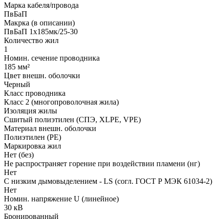
Марка кабеля/провода
ПвБаП
Макрка (в описании)
ПвБаП 1х185мк/25-30
Количество жил
1
Номин. сечение проводника
185 мм²
Цвет внешн. оболочки
Черный
Класс проводника
Класс 2 (многопроволочная жила)
Изоляция жилы
Сшитый полиэтилен (СПЭ, XLPE, VPE)
Материал внешн. оболочки
Полиэтилен (PE)
Маркировка жил
Нет (без)
Не распространяет горение при воздействии пламени (нг)
Нет
С низким дымовыделением - LS (согл. ГОСТ Р МЭК 61034-2)
Нет
Номин. напряжение U (линейное)
30 кВ
Бронированный