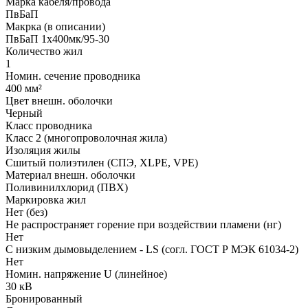
Марка кабеля/провода
ПвБаП
Макрка (в описании)
ПвБаП 1х400мк/95-30
Количество жил
1
Номин. сечение проводника
400 мм²
Цвет внешн. оболочки
Черный
Класс проводника
Класс 2 (многопроволочная жила)
Изоляция жилы
Сшитый полиэтилен (СПЭ, XLPE, VPE)
Материал внешн. оболочки
Поливинилхлорид (ПВХ)
Маркировка жил
Нет (без)
Не распространяет горение при воздействии пламени (нг)
Нет
С низким дымовыделением - LS (согл. ГОСТ Р МЭК 61034-2)
Нет
Номин. напряжение U (линейное)
30 кВ
Бронированный