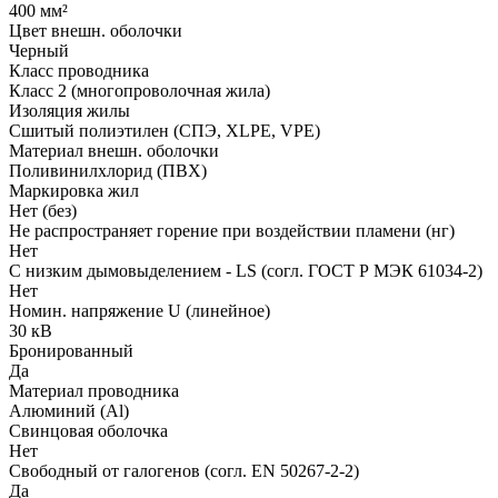
400 мм²
Цвет внешн. оболочки
Черный
Класс проводника
Класс 2 (многопроволочная жила)
Изоляция жилы
Сшитый полиэтилен (СПЭ, XLPE, VPE)
Материал внешн. оболочки
Поливинилхлорид (ПВХ)
Маркировка жил
Нет (без)
Не распространяет горение при воздействии пламени (нг)
Нет
С низким дымовыделением - LS (согл. ГОСТ Р МЭК 61034-2)
Нет
Номин. напряжение U (линейное)
30 кВ
Бронированный
Да
Материал проводника
Алюминий (Al)
Свинцовая оболочка
Нет
Свободный от галогенов (согл. EN 50267-2-2)
Да