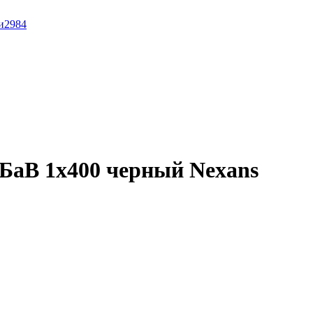
и
2984
БаВ 1x400 черный Nexans