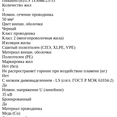
ПвБаВнг(B)-LS 1х50мк/25-35
Количество жил
1
Номин. сечение проводника
50 мм²
Цвет внешн. оболочки
Черный
Класс проводника
Класс 2 (многопроволочная жила)
Изоляция жилы
Сшитый полиэтилен (СПЭ, XLPE, VPE)
Материал внешн. оболочки
Полиэтилен (PE)
Маркировка жил
Нет (без)
Не распространяет горение при воздействии пламени (нг)
Нет
С низким дымовыделением - LS (согл. ГОСТ Р МЭК 61034-2)
Да
Номин. напряжение U (линейное)
35 кВ
Бронированный
Да
Материал проводника
Медь (Cu)