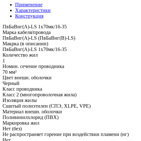
Применение
Характеристики
Конструкция
ПвБаВнг(A)-LS 1х70мк/16-35
Марка кабеля/провода
ПвБаВнг(A)-LS (ПвБаВнг(B)-LS)
Макрка (в описании)
ПвБаВнг(A)-LS 1х70мк/16-35
Количество жил
1
Номин. сечение проводника
70 мм²
Цвет внешн. оболочки
Черный
Класс проводника
Класс 2 (многопроволочная жила)
Изоляция жилы
Сшитый полиэтилен (СПЭ, XLPE, VPE)
Материал внешн. оболочки
Поливинилхлорид (ПВХ)
Маркировка жил
Нет (без)
Не распространяет горение при воздействии пламени (нг)
Нет