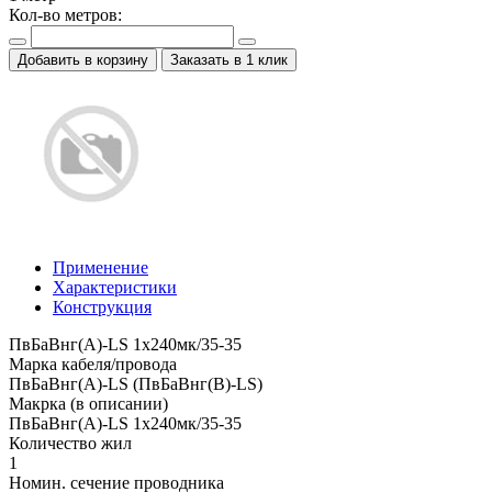
Кол-во метров:
Добавить в корзину
Заказать в 1 клик
Применение
Характеристики
Конструкция
ПвБаВнг(A)-LS 1х240мк/35-35
Марка кабеля/провода
ПвБаВнг(A)-LS (ПвБаВнг(B)-LS)
Макрка (в описании)
ПвБаВнг(A)-LS 1х240мк/35-35
Количество жил
1
Номин. сечение проводника