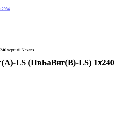
и
2984
x240 черный Nexans
(A)-LS (ПвБаВнг(B)-LS) 1x240