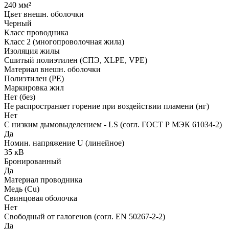
240 мм²
Цвет внешн. оболочки
Черный
Класс проводника
Класс 2 (многопроволочная жила)
Изоляция жилы
Сшитый полиэтилен (СПЭ, XLPE, VPE)
Материал внешн. оболочки
Полиэтилен (PE)
Маркировка жил
Нет (без)
Не распространяет горение при воздействии пламени (нг)
Нет
С низким дымовыделением - LS (согл. ГОСТ Р МЭК 61034-2)
Да
Номин. напряжение U (линейное)
35 кВ
Бронированный
Да
Материал проводника
Медь (Cu)
Свинцовая оболочка
Нет
Свободный от галогенов (согл. EN 50267-2-2)
Да