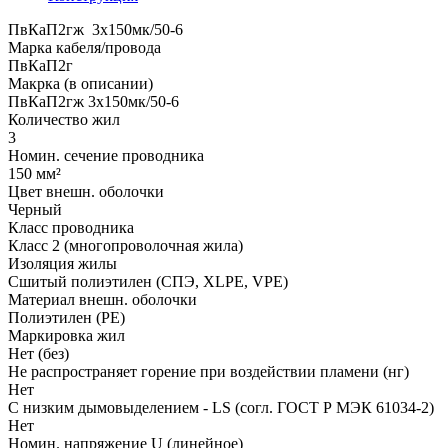
ПвКаП2гж 3x150мк/50-6
Марка кабеля/провода
ПвКаП2г
Макрка (в описании)
ПвКаП2гж 3x150мк/50-6
Количество жил
3
Номин. сечение проводника
150 мм²
Цвет внешн. оболочки
Черный
Класс проводника
Класс 2 (многопроволочная жила)
Изоляция жилы
Сшитый полиэтилен (СПЭ, XLPE, VPE)
Материал внешн. оболочки
Полиэтилен (PE)
Маркировка жил
Нет (без)
Не распространяет горение при воздействии пламени (нг)
Нет
С низким дымовыделением - LS (согл. ГОСТ Р МЭК 61034-2)
Нет
Номин. напряжение U (линейное)