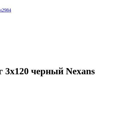
и
2984
 3x120 черный Nexans