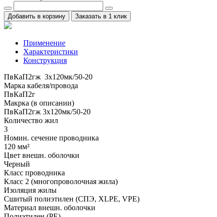
Добавить в корзину
Заказать в 1 клик
Применение
Характеристики
Конструкция
ПвКаП2гж 3x120мк/50-20
Марка кабеля/провода
ПвКаП2г
Макрка (в описании)
ПвКаП2гж 3x120мк/50-20
Количество жил
3
Номин. сечение проводника
120 мм²
Цвет внешн. оболочки
Черный
Класс проводника
Класс 2 (многопроволочная жила)
Изоляция жилы
Сшитый полиэтилен (СПЭ, XLPE, VPE)
Материал внешн. оболочки
Полиэтилен (PE)