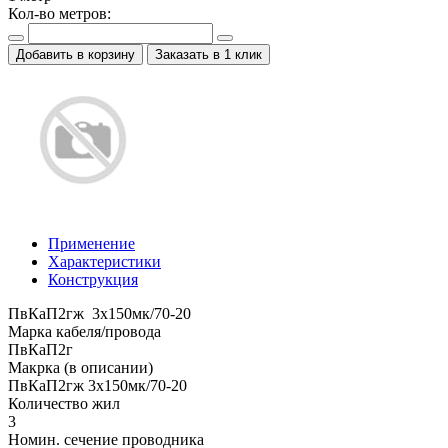
Кол-во метров:
Добавить в корзину
Заказать в 1 клик
Применение
Характеристики
Конструкция
ПвКаП2гж 3x150мк/70-20
Марка кабеля/провода
ПвКаП2г
Макрка (в описании)
ПвКаП2гж 3x150мк/70-20
Количество жил
3
Номин. сечение проводника