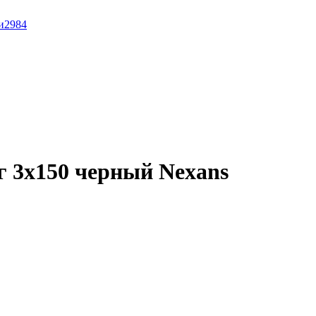
и
2984
 3x150 черный Nexans