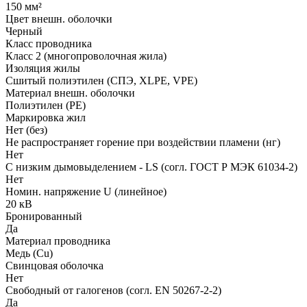
150 мм²
Цвет внешн. оболочки
Черный
Класс проводника
Класс 2 (многопроволочная жила)
Изоляция жилы
Сшитый полиэтилен (СПЭ, XLPE, VPE)
Материал внешн. оболочки
Полиэтилен (PE)
Маркировка жил
Нет (без)
Не распространяет горение при воздействии пламени (нг)
Нет
С низким дымовыделением - LS (согл. ГОСТ Р МЭК 61034-2)
Нет
Номин. напряжение U (линейное)
20 кВ
Бронированный
Да
Материал проводника
Медь (Cu)
Свинцовая оболочка
Нет
Свободный от галогенов (согл. EN 50267-2-2)
Да