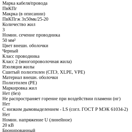
Марка кабеля/провода
ПвКПг
Макрка (в описании)
ПвКПгж 3x50мк/25-20
Количество жил
3
Номин. сечение проводника
50 мм²
Цвет внешн. оболочки
Черный
Класс проводника
Класс 2 (многопроволочная жила)
Изоляция жилы
Сшитый полиэтилен (СПЭ, XLPE, VPE)
Материал внешн. оболочки
Полиэтилен (PE)
Маркировка жил
Нет (без)
Не распространяет горение при воздействии пламени (нг)
Нет
С низким дымовыделением - LS (согл. ГОСТ Р МЭК 61034-2)
Нет
Номин. напряжение U (линейное)
20 кВ
Бронированный