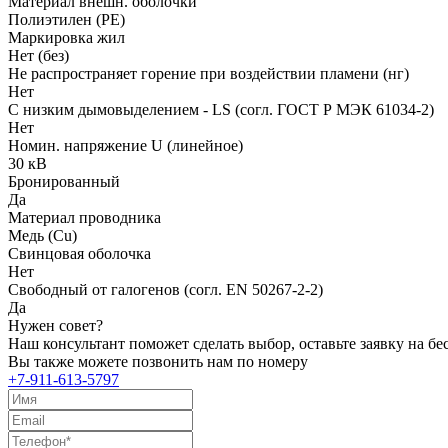
Материал внешн. оболочки
Полиэтилен (PE)
Маркировка жил
Нет (без)
Не распространяет горение при воздействии пламени (нг)
Нет
С низким дымовыделением - LS (согл. ГОСТ Р МЭК 61034-2)
Нет
Номин. напряжение U (линейное)
30 кВ
Бронированный
Да
Материал проводника
Медь (Cu)
Свинцовая оболочка
Нет
Свободный от галогенов (согл. EN 50267-2-2)
Да
Нужен совет?
Наш консультант поможет сделать выбор, оставьте заявку на б
Вы также можете позвонить нам по номеру
+7-911-613-5797