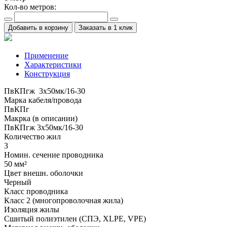
Кол-во метров:
Добавить в корзину
Заказать в 1 клик
Применение
Характеристики
Конструкция
ПвКПгж 3x50мк/16-30
Марка кабеля/провода
ПвКПг
Макрка (в описании)
ПвКПгж 3x50мк/16-30
Количество жил
3
Номин. сечение проводника
50 мм²
Цвет внешн. оболочки
Черный
Класс проводника
Класс 2 (многопроволочная жила)
Изоляция жилы
Сшитый полиэтилен (СПЭ, XLPE, VPE)