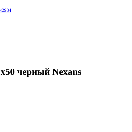
и
2984
x50 черный Nexans