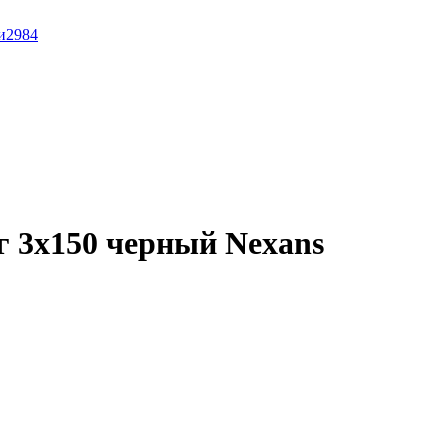
и
2984
 3x150 черный Nexans