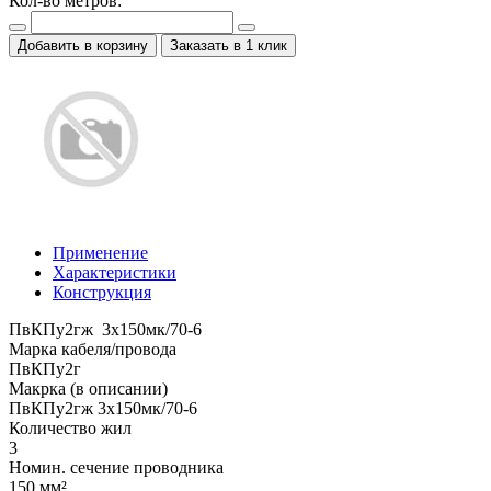
Кол-во метров:
Добавить в корзину
Заказать в 1 клик
Применение
Характеристики
Конструкция
ПвКПу2гж 3x150мк/70-6
Марка кабеля/провода
ПвКПу2г
Макрка (в описании)
ПвКПу2гж 3x150мк/70-6
Количество жил
3
Номин. сечение проводника
150 мм²