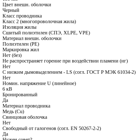
Цвет внешн. оболочки
Черный
Класс проводника
Класс 2 (многопроволочная жила)
Изоляция жилы
Сшитый полиэтилен (СПЭ, XLPE, VPE)
Материал внешн. оболочки
Полиэтилен (PE)
Маркировка жил
Нет (без)
Не распространяет горение при воздействии пламени (нг)
Нет
С низким дымовыделением - LS (согл. ГОСТ Р МЭК 61034-2)
Нет
Номин. напряжение U (линейное)
6 кВ
Бронированный
Да
Материал проводника
Медь (Cu)
Свинцовая оболочка
Нет
Свободный от галогенов (согл. EN 50267-2-2)
Да
Нужен совет?