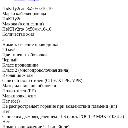
ПвКПу2гж 3x50мк/16-10
Марка кабеля/провода
ПвКПу2г
Макрка (в описании)
ПвКПу2гж 3x50мк/16-10
Количество жил
3
Номин. сечение проводника
50 мм²
Цвет внешн. оболочки
Черный
Класс проводника
Класс 2 (многопроволочная жила)
Изоляция жилы
Сшитый полиэтилен (СПЭ, XLPE, VPE)
Материал внешн. оболочки
Полиэтилен (PE)
Маркировка жил
Нет (без)
Не распространяет горение при воздействии пламени (нг)
Нет
С низким дымовыделением - LS (согл. ГОСТ Р МЭК 61034-2)
Нет
Номин. напряжение U (линейное)