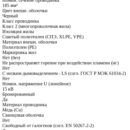
Номин. сечение проводника
185 мм²
Цвет внешн. оболочки
Черный
Класс проводника
Класс 2 (многопроволочная жила)
Изоляция жилы
Сшитый полиэтилен (СПЭ, XLPE, VPE)
Материал внешн. оболочки
Полиэтилен (PE)
Маркировка жил
Нет (без)
Не распространяет горение при воздействии пламени (нг)
Нет
С низким дымовыделением - LS (согл. ГОСТ Р МЭК 61034-2)
Нет
Номин. напряжение U (линейное)
15 кВ
Бронированный
Да
Материал проводника
Медь (Cu)
Свинцовая оболочка
Нет
Свободный от галогенов (согл. EN 50267-2-2)