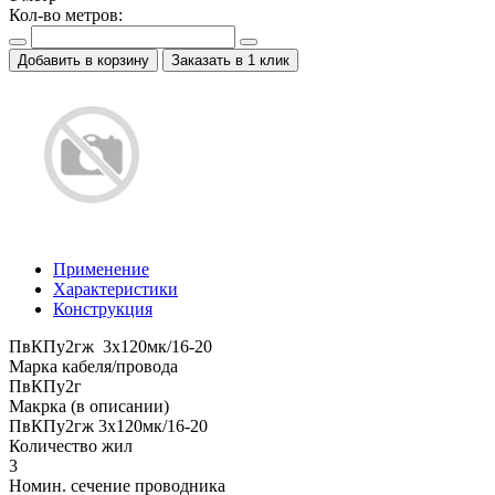
Кол-во метров:
Добавить в корзину
Заказать в 1 клик
Применение
Характеристики
Конструкция
ПвКПу2гж 3x120мк/16-20
Марка кабеля/провода
ПвКПу2г
Макрка (в описании)
ПвКПу2гж 3x120мк/16-20
Количество жил
3
Номин. сечение проводника