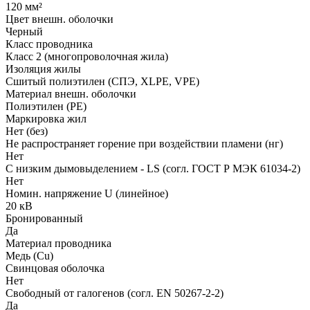
120 мм²
Цвет внешн. оболочки
Черный
Класс проводника
Класс 2 (многопроволочная жила)
Изоляция жилы
Сшитый полиэтилен (СПЭ, XLPE, VPE)
Материал внешн. оболочки
Полиэтилен (PE)
Маркировка жил
Нет (без)
Не распространяет горение при воздействии пламени (нг)
Нет
С низким дымовыделением - LS (согл. ГОСТ Р МЭК 61034-2)
Нет
Номин. напряжение U (линейное)
20 кВ
Бронированный
Да
Материал проводника
Медь (Cu)
Свинцовая оболочка
Нет
Свободный от галогенов (согл. EN 50267-2-2)
Да