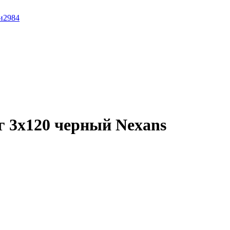
и
2984
 3x120 черный Nexans