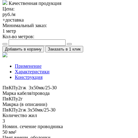
Качественная продукция
Цена:
руб./м
+доставка
Минимальный заказ:
1
метр
Кол-во метров:
Добавить в корзину
Заказать в 1 клик
Применение
Характеристики
Конструкция
ПвКПу2гж 3x50мк/25-30
Марка кабеля/провода
ПвКПу2г
Макрка (в описании)
ПвКПу2гж 3x50мк/25-30
Количество жил
3
Номин. сечение проводника
50 мм²
Цвет внешн. оболочки