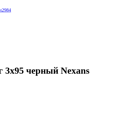
и
2984
 3x95 черный Nexans