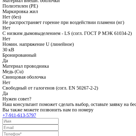
Материал внешн. оболочки
Полиэтилен (PE)
Маркировка жил
Нет (без)
Не распространяет горение при воздействии пламени (нг)
Нет
С низким дымовыделением - LS (согл. ГОСТ Р МЭК 61034-2)
Нет
Номин. напряжение U (линейное)
30 кВ
Бронированный
Да
Материал проводника
Медь (Cu)
Свинцовая оболочка
Нет
Свободный от галогенов (согл. EN 50267-2-2)
Да
Нужен совет?
Наш консультант поможет сделать выбор, оставьте заявку на б
Вы также можете позвонить нам по номеру
+7-911-613-5797