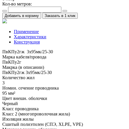
Кол-во метров:
Добавить в корзину
Заказать в 1 клик
Применение
Характеристики
Конструкция
ПвКПу2гж 3x95мк/25-30
Марка кабеля/провода
ПвКПу2г
Макрка (в описании)
ПвКПу2гж 3x95мк/25-30
Количество жил
3
Номин. сечение проводника
95 мм²
Цвет внешн. оболочки
Черный
Класс проводника
Класс 2 (многопроволочная жила)
Изоляция жилы
Сшитый полиэтилен (СПЭ, XLPE, VPE)