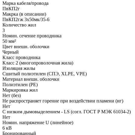
Марка кабеля/провода
ПвКП2г
Макрка (в описании)
ПвКП2гж 3x50мк/35-6
Количество жил
3
Номин. сечение проводника
50 мм²
Цвет внешн. оболочки
Черный
Класс проводника
Класс 2 (многопроволочная жила)
Изоляция жилы
Сшитый полиэтилен (СПЭ, XLPE, VPE)
Материал внешн. оболочки
Полиэтилен (PE)
Маркировка жил
Нет (без)
Не распространяет горение при воздействии пламени (нг)
Нет
С низким дымовыделением - LS (согл. ГОСТ Р МЭК 61034-2)
Нет
Номин. напряжение U (линейное)
6 кВ
Бронированный