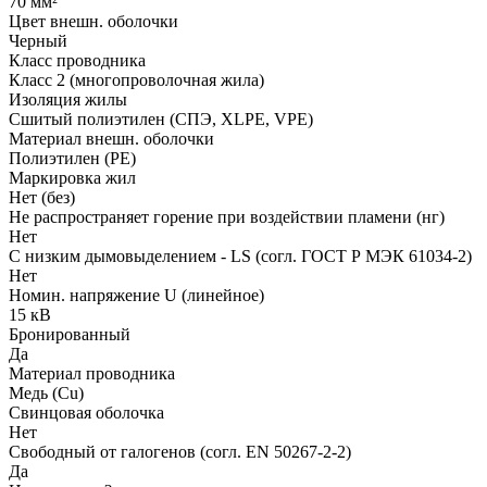
70 мм²
Цвет внешн. оболочки
Черный
Класс проводника
Класс 2 (многопроволочная жила)
Изоляция жилы
Сшитый полиэтилен (СПЭ, XLPE, VPE)
Материал внешн. оболочки
Полиэтилен (PE)
Маркировка жил
Нет (без)
Не распространяет горение при воздействии пламени (нг)
Нет
С низким дымовыделением - LS (согл. ГОСТ Р МЭК 61034-2)
Нет
Номин. напряжение U (линейное)
15 кВ
Бронированный
Да
Материал проводника
Медь (Cu)
Свинцовая оболочка
Нет
Свободный от галогенов (согл. EN 50267-2-2)
Да