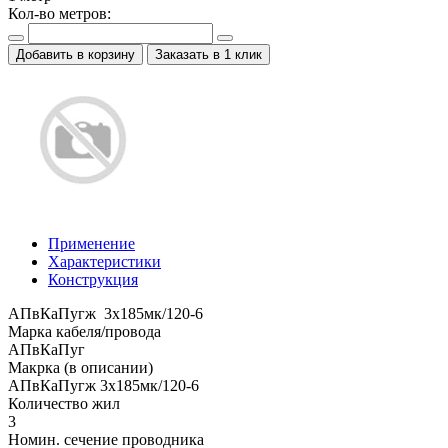
Кол-во метров:
Добавить в корзину
Заказать в 1 клик
Применение
Характеристики
Конструкция
АПвКаПугж 3x185мк/120-6
Марка кабеля/провода
АПвКаПуг
Макрка (в описании)
АПвКаПугж 3x185мк/120-6
Количество жил
3
Номин. сечение проводника