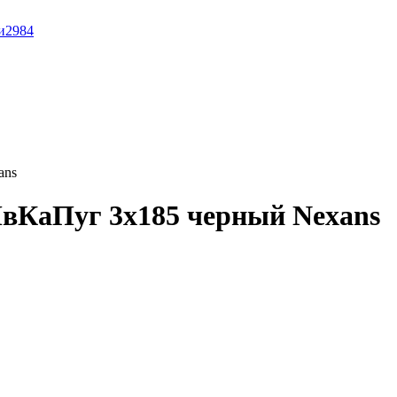
и
2984
ans
вКаПуг 3x185 черный Nexans