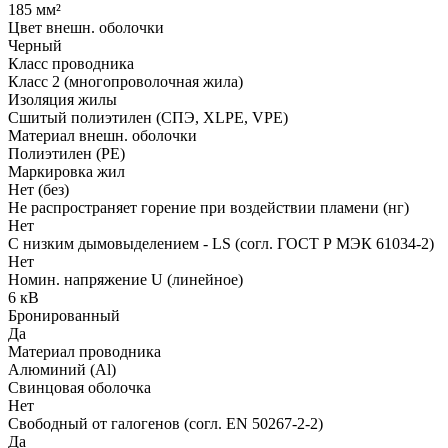
185 мм²
Цвет внешн. оболочки
Черный
Класс проводника
Класс 2 (многопроволочная жила)
Изоляция жилы
Сшитый полиэтилен (СПЭ, XLPE, VPE)
Материал внешн. оболочки
Полиэтилен (PE)
Маркировка жил
Нет (без)
Не распространяет горение при воздействии пламени (нг)
Нет
С низким дымовыделением - LS (согл. ГОСТ Р МЭК 61034-2)
Нет
Номин. напряжение U (линейное)
6 кВ
Бронированный
Да
Материал проводника
Алюминий (Al)
Свинцовая оболочка
Нет
Свободный от галогенов (согл. EN 50267-2-2)
Да