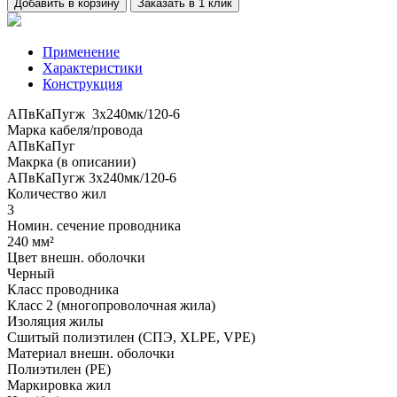
Добавить в корзину
Заказать в 1 клик
Применение
Характеристики
Конструкция
АПвКаПугж 3x240мк/120-6
Марка кабеля/провода
АПвКаПуг
Макрка (в описании)
АПвКаПугж 3x240мк/120-6
Количество жил
3
Номин. сечение проводника
240 мм²
Цвет внешн. оболочки
Черный
Класс проводника
Класс 2 (многопроволочная жила)
Изоляция жилы
Сшитый полиэтилен (СПЭ, XLPE, VPE)
Материал внешн. оболочки
Полиэтилен (PE)
Маркировка жил