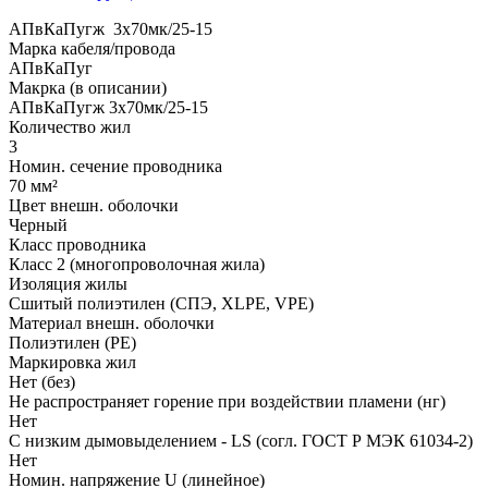
АПвКаПугж 3x70мк/25-15
Марка кабеля/провода
АПвКаПуг
Макрка (в описании)
АПвКаПугж 3x70мк/25-15
Количество жил
3
Номин. сечение проводника
70 мм²
Цвет внешн. оболочки
Черный
Класс проводника
Класс 2 (многопроволочная жила)
Изоляция жилы
Сшитый полиэтилен (СПЭ, XLPE, VPE)
Материал внешн. оболочки
Полиэтилен (PE)
Маркировка жил
Нет (без)
Не распространяет горение при воздействии пламени (нг)
Нет
С низким дымовыделением - LS (согл. ГОСТ Р МЭК 61034-2)
Нет
Номин. напряжение U (линейное)