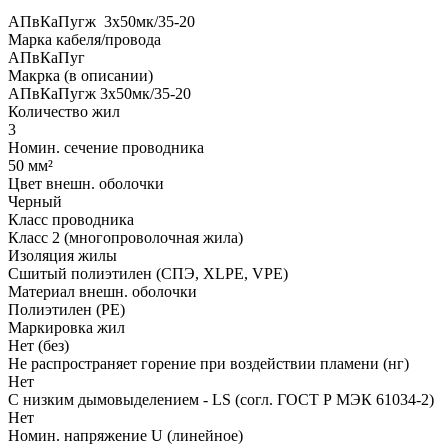
АПвКаПугж 3x50мк/35-20
Марка кабеля/провода
АПвКаПуг
Макрка (в описании)
АПвКаПугж 3x50мк/35-20
Количество жил
3
Номин. сечение проводника
50 мм²
Цвет внешн. оболочки
Черный
Класс проводника
Класс 2 (многопроволочная жила)
Изоляция жилы
Сшитый полиэтилен (СПЭ, XLPE, VPE)
Материал внешн. оболочки
Полиэтилен (PE)
Маркировка жил
Нет (без)
Не распространяет горение при воздействии пламени (нг)
Нет
С низким дымовыделением - LS (согл. ГОСТ Р МЭК 61034-2)
Нет
Номин. напряжение U (линейное)