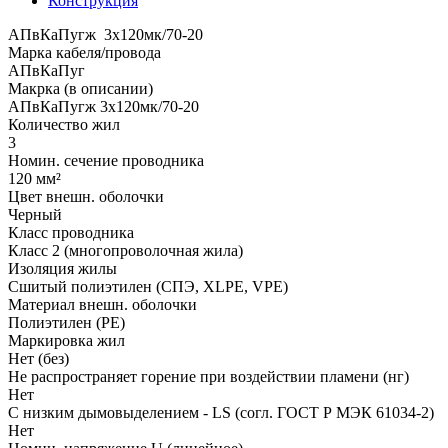
Конструкция
АПвКаПугж 3x120мк/70-20
Марка кабеля/провода
АПвКаПуг
Макрка (в описании)
АПвКаПугж 3x120мк/70-20
Количество жил
3
Номин. сечение проводника
120 мм²
Цвет внешн. оболочки
Черный
Класс проводника
Класс 2 (многопроволочная жила)
Изоляция жилы
Сшитый полиэтилен (СПЭ, XLPE, VPE)
Материал внешн. оболочки
Полиэтилен (PE)
Маркировка жил
Нет (без)
Не распространяет горение при воздействии пламени (нг)
Нет
С низким дымовыделением - LS (согл. ГОСТ Р МЭК 61034-2)
Нет