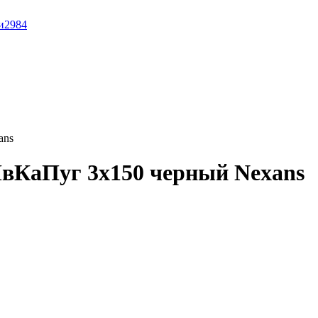
и
2984
ans
вКаПуг 3x150 черный Nexans