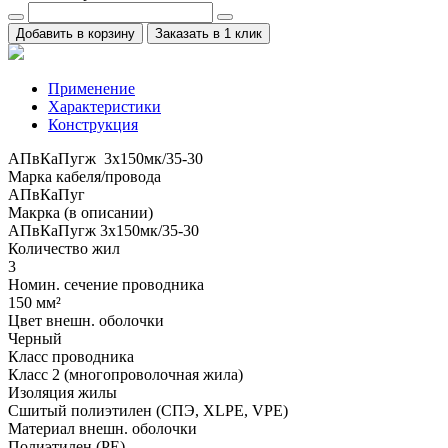
Добавить в корзину
Заказать в 1 клик
Применение
Характеристики
Конструкция
АПвКаПугж 3x150мк/35-30
Марка кабеля/провода
АПвКаПуг
Макрка (в описании)
АПвКаПугж 3x150мк/35-30
Количество жил
3
Номин. сечение проводника
150 мм²
Цвет внешн. оболочки
Черный
Класс проводника
Класс 2 (многопроволочная жила)
Изоляция жилы
Сшитый полиэтилен (СПЭ, XLPE, VPE)
Материал внешн. оболочки
Полиэтилен (PE)