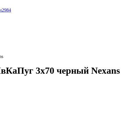
и
2984
ns
вКаПуг 3x70 черный Nexans