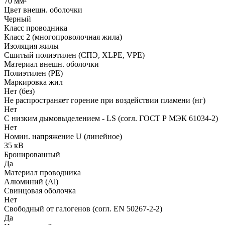
70 мм²
Цвет внешн. оболочки
Черный
Класс проводника
Класс 2 (многопроволочная жила)
Изоляция жилы
Сшитый полиэтилен (СПЭ, XLPE, VPE)
Материал внешн. оболочки
Полиэтилен (PE)
Маркировка жил
Нет (без)
Не распространяет горение при воздействии пламени (нг)
Нет
С низким дымовыделением - LS (согл. ГОСТ Р МЭК 61034-2)
Нет
Номин. напряжение U (линейное)
35 кВ
Бронированный
Да
Материал проводника
Алюминий (Al)
Свинцовая оболочка
Нет
Свободный от галогенов (согл. EN 50267-2-2)
Да