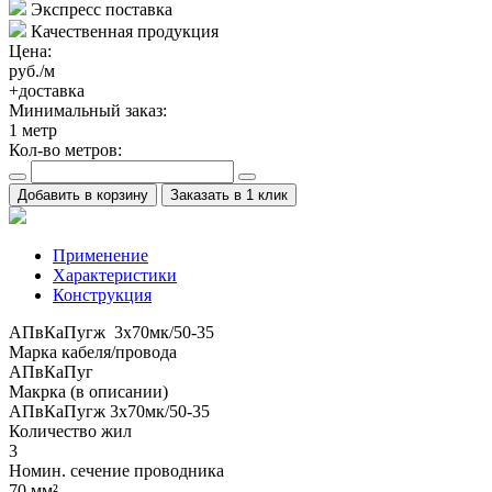
Экспресс поставка
Качественная продукция
Цена:
руб./м
+доставка
Минимальный заказ:
1
метр
Кол-во метров:
Добавить в корзину
Заказать в 1 клик
Применение
Характеристики
Конструкция
АПвКаПугж 3x70мк/50-35
Марка кабеля/провода
АПвКаПуг
Макрка (в описании)
АПвКаПугж 3x70мк/50-35
Количество жил
3
Номин. сечение проводника
70 мм²