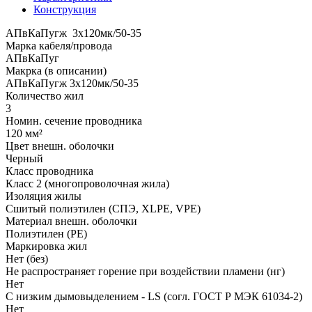
Конструкция
АПвКаПугж 3x120мк/50-35
Марка кабеля/провода
АПвКаПуг
Макрка (в описании)
АПвКаПугж 3x120мк/50-35
Количество жил
3
Номин. сечение проводника
120 мм²
Цвет внешн. оболочки
Черный
Класс проводника
Класс 2 (многопроволочная жила)
Изоляция жилы
Сшитый полиэтилен (СПЭ, XLPE, VPE)
Материал внешн. оболочки
Полиэтилен (PE)
Маркировка жил
Нет (без)
Не распространяет горение при воздействии пламени (нг)
Нет
С низким дымовыделением - LS (согл. ГОСТ Р МЭК 61034-2)
Нет