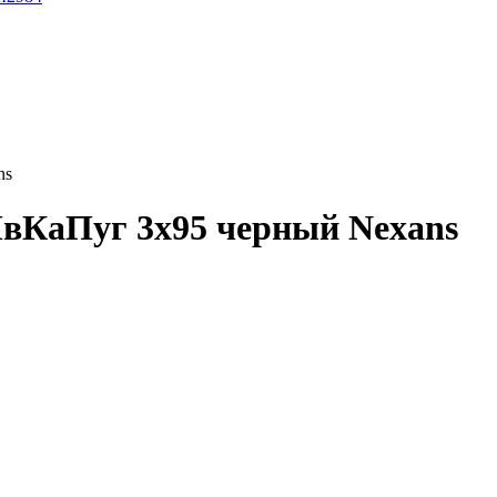
ns
вКаПуг 3x95 черный Nexans