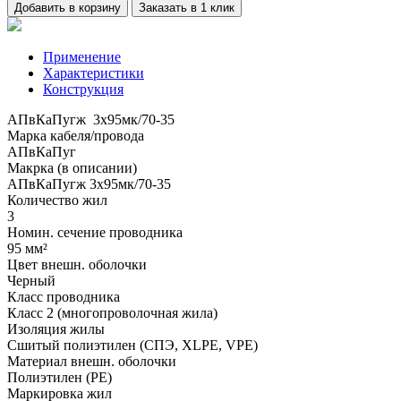
Добавить в корзину
Заказать в 1 клик
Применение
Характеристики
Конструкция
АПвКаПугж 3x95мк/70-35
Марка кабеля/провода
АПвКаПуг
Макрка (в описании)
АПвКаПугж 3x95мк/70-35
Количество жил
3
Номин. сечение проводника
95 мм²
Цвет внешн. оболочки
Черный
Класс проводника
Класс 2 (многопроволочная жила)
Изоляция жилы
Сшитый полиэтилен (СПЭ, XLPE, VPE)
Материал внешн. оболочки
Полиэтилен (PE)
Маркировка жил