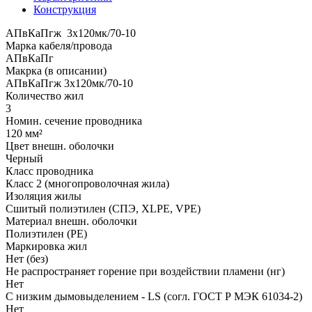
Конструкция
АПвКаПгж 3x120мк/70-10
Марка кабеля/провода
АПвКаПг
Макрка (в описании)
АПвКаПгж 3x120мк/70-10
Количество жил
3
Номин. сечение проводника
120 мм²
Цвет внешн. оболочки
Черный
Класс проводника
Класс 2 (многопроволочная жила)
Изоляция жилы
Сшитый полиэтилен (СПЭ, XLPE, VPE)
Материал внешн. оболочки
Полиэтилен (PE)
Маркировка жил
Нет (без)
Не распространяет горение при воздействии пламени (нг)
Нет
С низким дымовыделением - LS (согл. ГОСТ Р МЭК 61034-2)
Нет