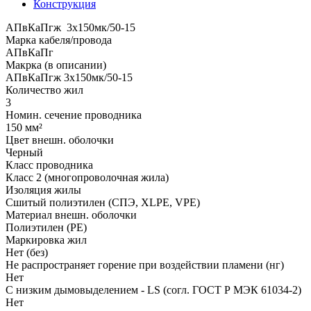
Конструкция
АПвКаПгж 3x150мк/50-15
Марка кабеля/провода
АПвКаПг
Макрка (в описании)
АПвКаПгж 3x150мк/50-15
Количество жил
3
Номин. сечение проводника
150 мм²
Цвет внешн. оболочки
Черный
Класс проводника
Класс 2 (многопроволочная жила)
Изоляция жилы
Сшитый полиэтилен (СПЭ, XLPE, VPE)
Материал внешн. оболочки
Полиэтилен (PE)
Маркировка жил
Нет (без)
Не распространяет горение при воздействии пламени (нг)
Нет
С низким дымовыделением - LS (согл. ГОСТ Р МЭК 61034-2)
Нет