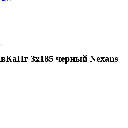
ns
вКаПг 3x185 черный Nexans