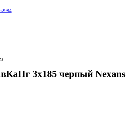
и
2984
ns
вКаПг 3x185 черный Nexans