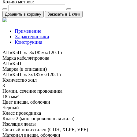
Кол-во метров:
Добавить в корзину
Заказать в 1 клик
Применение
Характеристики
Конструкция
АПвКаПгж 3x185мк/120-15
Марка кабеля/провода
АПвКаПг
Макрка (в описании)
АПвКаПгж 3x185мк/120-15
Количество жил
3
Номин. сечение проводника
185 мм²
Цвет внешн. оболочки
Черный
Класс проводника
Класс 2 (многопроволочная жила)
Изоляция жилы
Сшитый полиэтилен (СПЭ, XLPE, VPE)
Материал внешн. оболочки