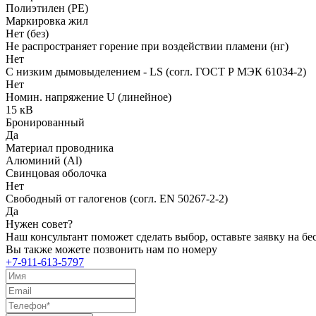
Полиэтилен (PE)
Маркировка жил
Нет (без)
Не распространяет горение при воздействии пламени (нг)
Нет
С низким дымовыделением - LS (согл. ГОСТ Р МЭК 61034-2)
Нет
Номин. напряжение U (линейное)
15 кВ
Бронированный
Да
Материал проводника
Алюминий (Al)
Свинцовая оболочка
Нет
Свободный от галогенов (согл. EN 50267-2-2)
Да
Нужен совет?
Наш консультант поможет сделать выбор, оставьте заявку на б
Вы также можете позвонить нам по номеру
+7-911-613-5797