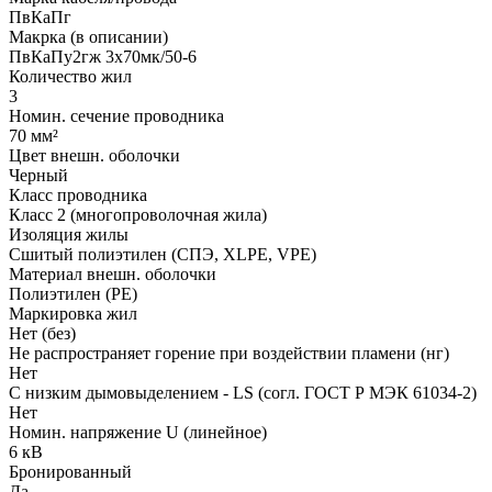
ПвКаПг
Макрка (в описании)
ПвКаПу2гж 3x70мк/50-6
Количество жил
3
Номин. сечение проводника
70 мм²
Цвет внешн. оболочки
Черный
Класс проводника
Класс 2 (многопроволочная жила)
Изоляция жилы
Сшитый полиэтилен (СПЭ, XLPE, VPE)
Материал внешн. оболочки
Полиэтилен (PE)
Маркировка жил
Нет (без)
Не распространяет горение при воздействии пламени (нг)
Нет
С низким дымовыделением - LS (согл. ГОСТ Р МЭК 61034-2)
Нет
Номин. напряжение U (линейное)
6 кВ
Бронированный
Да