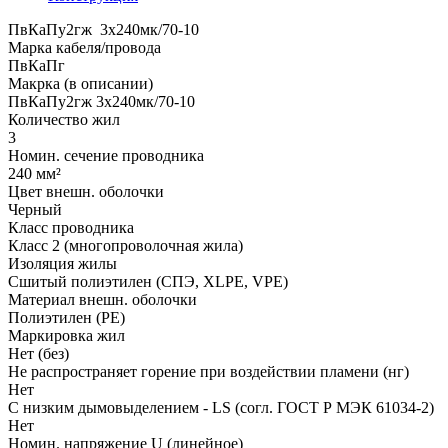
ПвКаПу2гж 3x240мк/70-10
Марка кабеля/провода
ПвКаПг
Макрка (в описании)
ПвКаПу2гж 3x240мк/70-10
Количество жил
3
Номин. сечение проводника
240 мм²
Цвет внешн. оболочки
Черный
Класс проводника
Класс 2 (многопроволочная жила)
Изоляция жилы
Сшитый полиэтилен (СПЭ, XLPE, VPE)
Материал внешн. оболочки
Полиэтилен (PE)
Маркировка жил
Нет (без)
Не распространяет горение при воздействии пламени (нг)
Нет
С низким дымовыделением - LS (согл. ГОСТ Р МЭК 61034-2)
Нет
Номин. напряжение U (линейное)