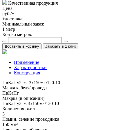
Качественная продукция
Цена:
руб./м
+доставка
Минимальный заказ:
1
метр
Кол-во метров:
Добавить в корзину
Заказать в 1 клик
Применение
Характеристики
Конструкция
ПвКаПу2гж 3x150мк/120-10
Марка кабеля/провода
ПвКаПг
Макрка (в описании)
ПвКаПу2гж 3x150мк/120-10
Количество жил
3
Номин. сечение проводника
150 мм²
Цвет внешн. оболочки