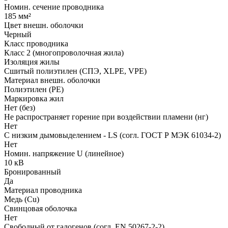
Номин. сечение проводника
185 мм²
Цвет внешн. оболочки
Черный
Класс проводника
Класс 2 (многопроволочная жила)
Изоляция жилы
Сшитый полиэтилен (СПЭ, XLPE, VPE)
Материал внешн. оболочки
Полиэтилен (PE)
Маркировка жил
Нет (без)
Не распространяет горение при воздействии пламени (нг)
Нет
С низким дымовыделением - LS (согл. ГОСТ Р МЭК 61034-2)
Нет
Номин. напряжение U (линейное)
10 кВ
Бронированный
Да
Материал проводника
Медь (Cu)
Свинцовая оболочка
Нет
Свободный от галогенов (согл. EN 50267-2-2)