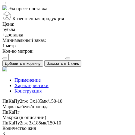
:
:
Экспресс поставка
Качественная продукция
Цена:
руб./м
+доставка
Минимальный заказ:
1
метр
Кол-во метров:
Добавить в корзину
Заказать в 1 клик
Применение
Характеристики
Конструкция
ПвКаПу2гж 3x185мк/150-10
Марка кабеля/провода
ПвКаПг
Макрка (в описании)
ПвКаПу2гж 3x185мк/150-10
Количество жил
3