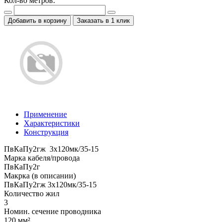
Кол-во метров:
Добавить в корзину
Заказать в 1 клик
Применение
Характеристики
Конструкция
ПвКаПу2гж 3x120мк/35-15
Марка кабеля/провода
ПвКаПу2г
Макрка (в описании)
ПвКаПу2гж 3x120мк/35-15
Количество жил
3
Номин. сечение проводника
120 мм²