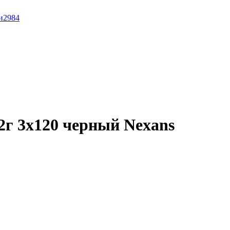
и
2984
г 3x120 черный Nexans