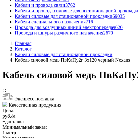
Кабели и провода связи
3762
Кабели и провода силовые для нестационарной прокладк
Кабели силовые для стационарной прокладки
69035
Кабели специального назначения
716
Провода для воздушных линий электропередач
620
Провода и шнуры различного назначения
2670
Главная
Каталог
Кабели силовые для стационарной прокладки
Кабель силовой медь ПвКаПу2г 3x120 черный Nexans
Кабель силовой медь ПвКаПу2
:
:
Экспресс поставка
Качественная продукция
Цена:
руб./м
+доставка
Минимальный заказ:
1
метр