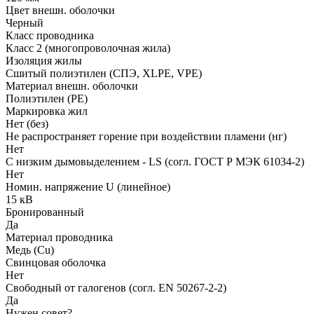
Цвет внешн. оболочки
Черный
Класс проводника
Класс 2 (многопроволочная жила)
Изоляция жилы
Сшитый полиэтилен (СПЭ, XLPE, VPE)
Материал внешн. оболочки
Полиэтилен (PE)
Маркировка жил
Нет (без)
Не распространяет горение при воздействии пламени (нг)
Нет
С низким дымовыделением - LS (согл. ГОСТ Р МЭК 61034-2)
Нет
Номин. напряжение U (линейное)
15 кВ
Бронированный
Да
Материал проводника
Медь (Cu)
Свинцовая оболочка
Нет
Свободный от галогенов (согл. EN 50267-2-2)
Да
Нужен совет?