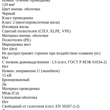
Номин. сечение проводника
120 мм²
Цвет внешн. оболочки
Черный
Класс проводника
Класс 2 (многопроволочная жила)
Изоляция жилы
Сшитый полиэтилен (СПЭ, XLPE, VPE)
Материал внешн. оболочки
Полиэтилен (PE)
Маркировка жил
Нет (без)
Не распространяет горение при воздействии пламени (нг)
Нет
С низким дымовыделением - LS (согл. ГОСТ Р МЭК 61034-2)
Нет
Номин. напряжение U (линейное)
15 кВ
Бронированный
Да
Материал проводника
Медь (Cu)
Свинцовая оболочка
Нет
Свободный от галогенов (согл. EN 50267-2-2)