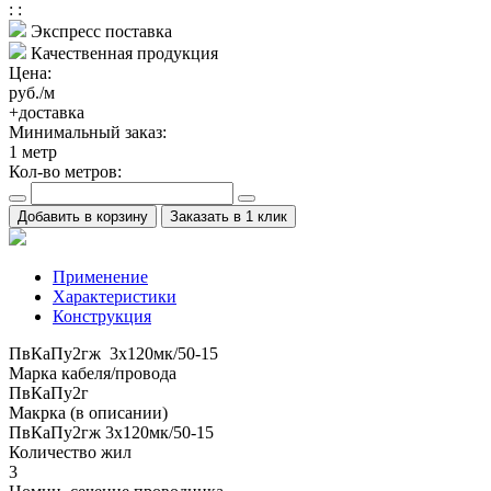
:
:
Экспресс поставка
Качественная продукция
Цена:
руб./м
+доставка
Минимальный заказ:
1
метр
Кол-во метров:
Добавить в корзину
Заказать в 1 клик
Применение
Характеристики
Конструкция
ПвКаПу2гж 3x120мк/50-15
Марка кабеля/провода
ПвКаПу2г
Макрка (в описании)
ПвКаПу2гж 3x120мк/50-15
Количество жил
3