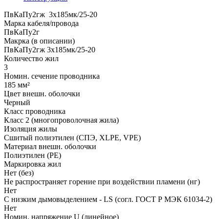
ПвКаПу2гж 3x185мк/25-20
Марка кабеля/провода
ПвКаПу2г
Макрка (в описании)
ПвКаПу2гж 3x185мк/25-20
Количество жил
3
Номин. сечение проводника
185 мм²
Цвет внешн. оболочки
Черный
Класс проводника
Класс 2 (многопроволочная жила)
Изоляция жилы
Сшитый полиэтилен (СПЭ, XLPE, VPE)
Материал внешн. оболочки
Полиэтилен (PE)
Маркировка жил
Нет (без)
Не распространяет горение при воздействии пламени (нг)
Нет
С низким дымовыделением - LS (согл. ГОСТ Р МЭК 61034-2)
Нет
Номин. напряжение U (линейное)